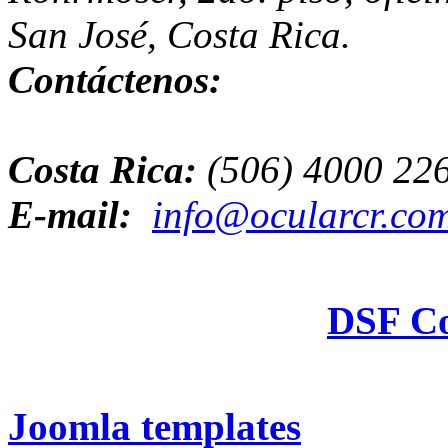
San José, Costa Rica.
Contáctenos:
Costa Rica:
(506) 4000 22
E-mail:
info@ocularcr.co
Hosting & Design:
DSF Co
2026 Cirugía Ocular y Láse
Joomla templates
. All Ri