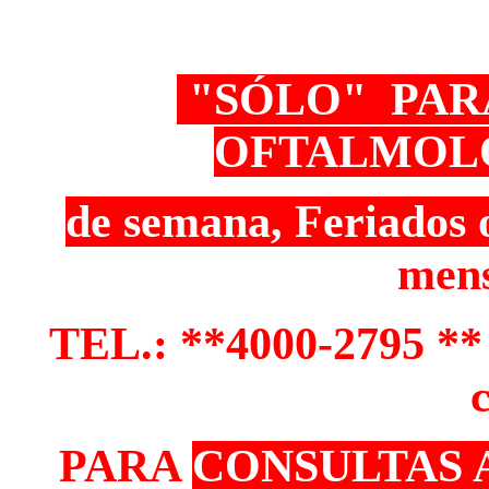
"SÓLO" PAR
OFTALMOLÓG
de semana, Feriados 
mens
TEL.: **4000-2795 **
c
PARA
CONSULTAS 