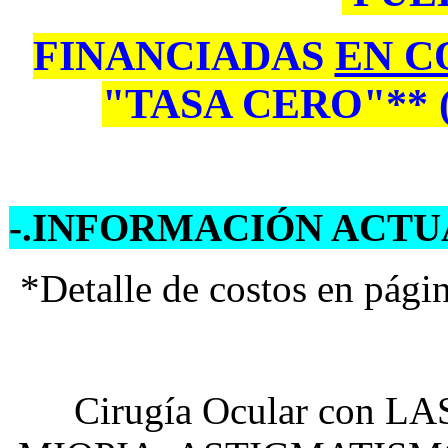
FINANCIADAS
EN C
"TASA CERO"** (A
-.INFORMACIÓN ACTUAL
*Detalle de costos en pági
Cirugía Ocular con L