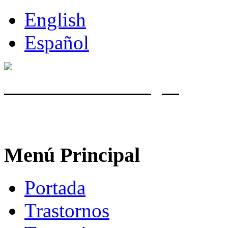
English
Español
Miles de exitosas cirugías
con el
corrige Miopía, Astigmatismo e 
Costa Rica.
Menú Principal
Portada
Trastornos