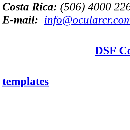
Costa Rica:
(506) 4000 22
E-mail:
info@ocularcr.co
Hosting & Design:
DSF Co
2026 Cirugía Ocular y Lás
templates
. All Rights Rese