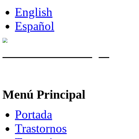
English
Español
Miles de exitosas cirugías
con el
corrige Miopía, Astigmatismo e 
Costa Rica.
Menú Principal
Portada
Trastornos