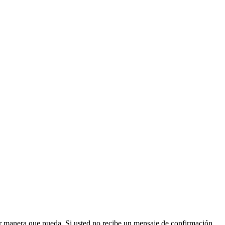
jor manera que pueda. Si usted no recibe un mensaje de confirmación