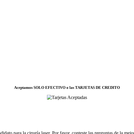
Aceptamos SOLO EFECTIVO o la
s TARJETAS DE CREDITO
idato para la cirugía laser. Por favor, conteste las preguntas de la me