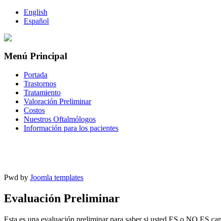
English
Español
Menú Principal
Portada
Trastornos
Tratamiento
Valoración Preliminar
Costos
Nuestros Oftalmólogos
Información para los pacientes
Pwd by
Joomla templates
Evaluación Preliminar
Esta es una evaluación preliminar para saber si usted ES o NO ES cand